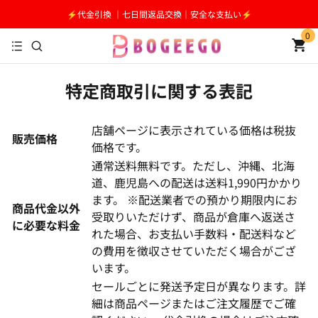
⚡️代金引換 ｜七日間返品交換｜安全な支払い⚡️
0
特定商取引に関する表記
店舗ページに表示されている価格は税抜
販売価格
価格です。
通常送料無料です。ただし、沖縄、北海
道、鹿児島への配送は送料1,990円かかり
ます。 ※配送業者での預かり期限内にお
商品代金以外
受取りいただけず、商品が倉庫へ返送さ
に必要な料金
れた場合、お支払い手数料・配送料など
の費用を徴収させていただく場合がござ
います。
セールごとに発送予定日が異なります。詳
細は商品ページまたはご注文履歴でご確